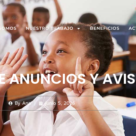
 SOMOS
NUESTRO TRABAJO
BENEFICIOS
AC
E ANUNCIOS Y AVI
By
Ana
junio 5, 2026