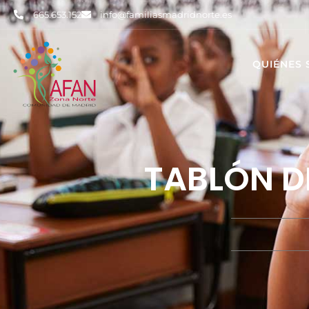
665.653.152
info@familiasmadridnorte.es
QUIÉNES
TABLÓN D