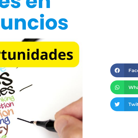
es en
nuncios
Fac
Wha
Twit