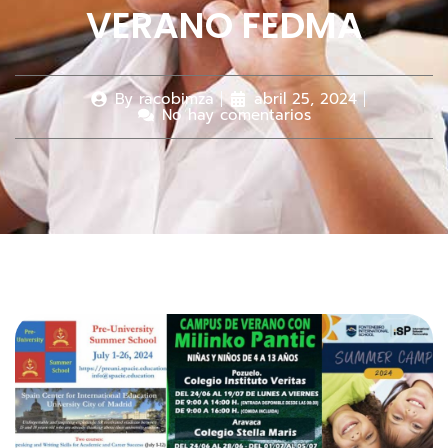
VERANO FEDMA
By
racobimza
abril 25, 2024
No hay comentarios