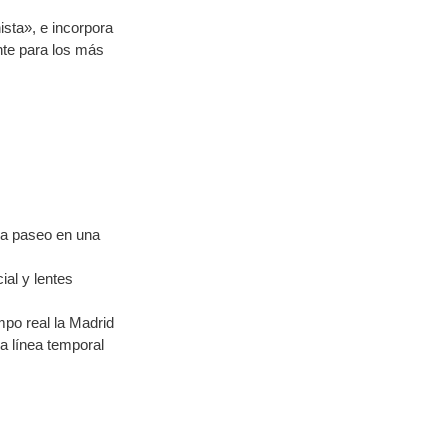
ista», e incorpora
nte para los más
da paseo en una
ial y lentes
po real la Madrid
la línea temporal