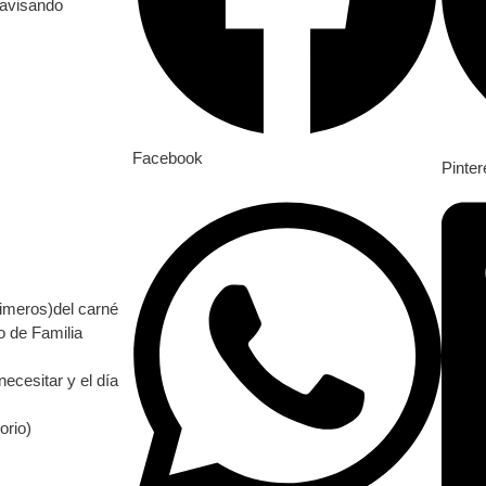
 avisando
Facebook
Pinter
rimeros)del carné
lo de Familia
necesitar y el día
orio)