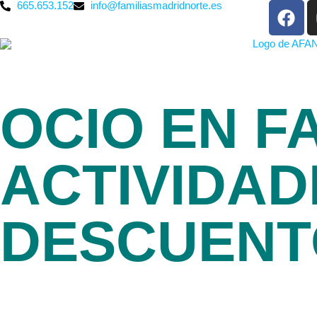
665.653.152
info@familiasmadridnorte.es
OCIO EN FA
ACTIVIDAD
DESCUENT