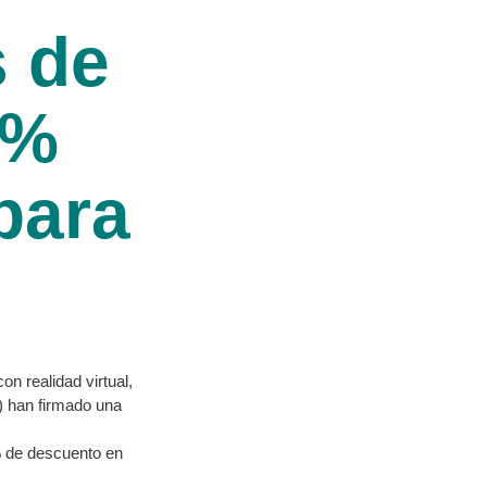
s de
 %
para
n realidad virtual,
 han firmado una
% de descuento en