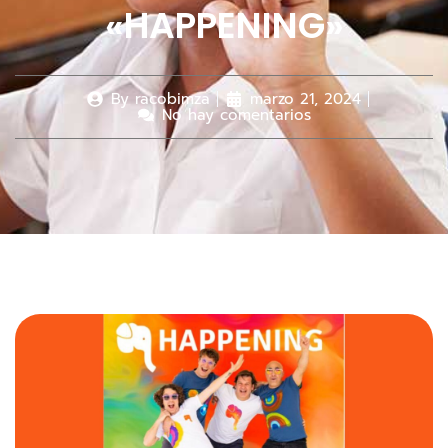
«HAPPENING»
By
racobimza
marzo 21, 2024
No hay comentarios