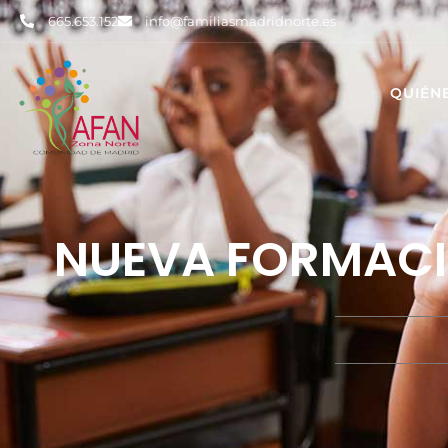
665.653.152
info@familiasmadridnorte.es
QUIÉN
NUEVA FORMACI