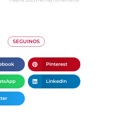
SEGUINOS
ebook
Pinterest
tsApp
LinkedIn
ter