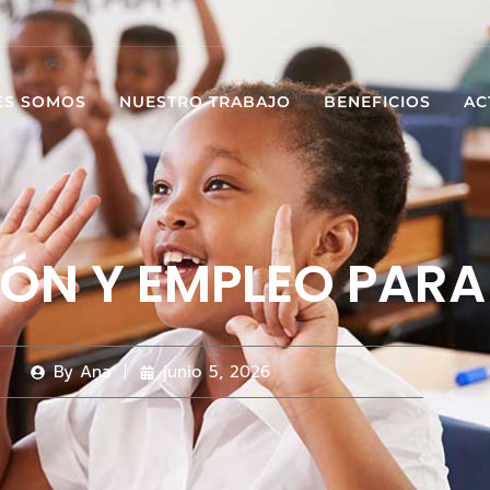
ES SOMOS
NUESTRO TRABAJO
BENEFICIOS
AC
ÓN Y EMPLEO PARA
By
Ana
junio 5, 2026