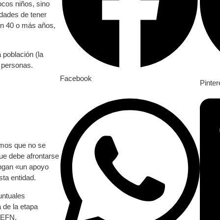
ocos niños, sino
dades de tener
an 40 o más años,
a población (la
7 personas.
Facebook
Pinter
mos que no se
que debe afrontarse
ongan «un apoyo
sta entidad.
untuales
 de la etapa
 FEFN.