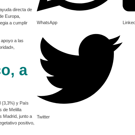
 ayuda directa de
de Europa,
WhatsApp
Linke
egia a cumplir
 apoyo a las
oridad»,
o, a
 (3,3%) y País
 de Melilla
s Madrid, junto a
Twitter
getativo positivo,