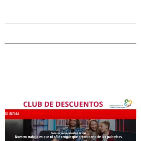
HOGAR
By
racobimza
noviembre 28, 2024
No hay comentarios