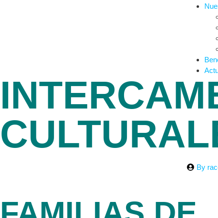
Nues
Bene
Actu
INTERCAM
CULTURAL
By
rac
FAMILIAS DE