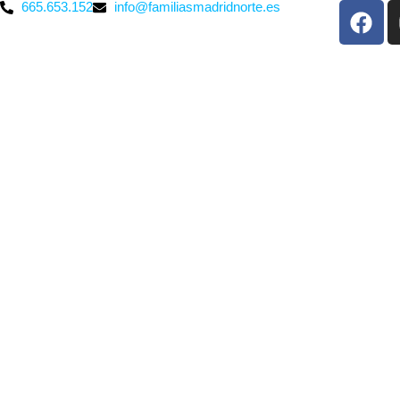
665.653.152
info@familiasmadridnorte.es