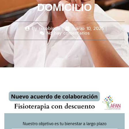
DOMICILIO
By
racobimza
marzo 10, 2025
No hay comentarios