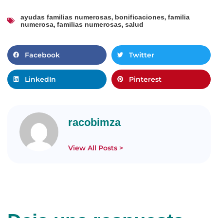
,
,
ayudas familias numerosas
bonificaciones
familia
,
,
numerosa
familias numerosas
salud
Facebook
Twitter
LinkedIn
Pinterest
racobimza
View All Posts >