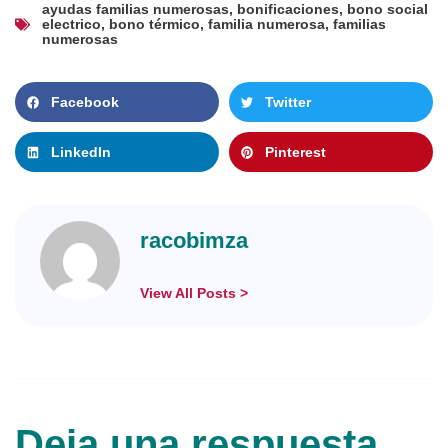
ayudas familias numerosas
,
bonificaciones
,
bono social
electrico
,
bono térmico
,
familia numerosa
,
familias
numerosas
Facebook
Twitter
LinkedIn
Pinterest
racobimza
View All Posts >
Deja una respuesta