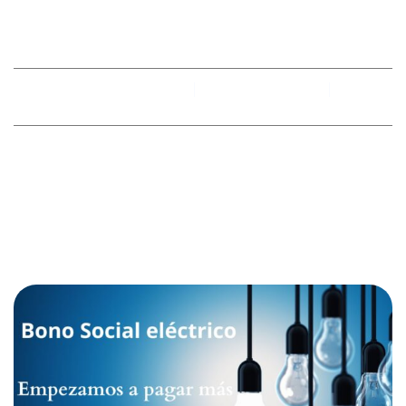
BONO ELÉCTRICO
By
racobimza
octubre 10, 2024
No hay comentarios