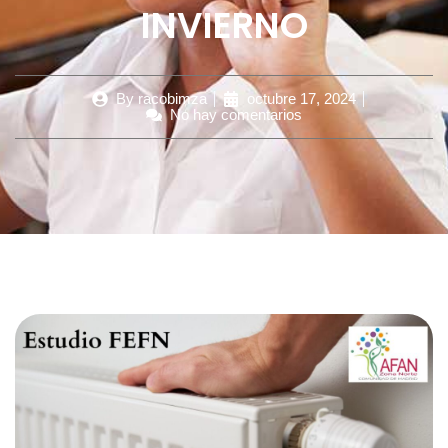
INVIERNO
By
racobimza
octubre 17, 2024
No hay comentarios