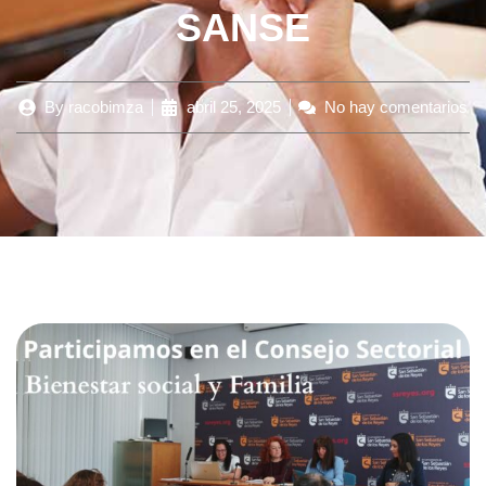
SANSE
By
racobimza
abril 25, 2025
No hay comentarios