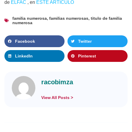
de
ELFAC
, en
ESTE ARTÍCULO
familia numerosa
,
familias numerosas
,
titulo de familia
numerosa
Facebook
Twitter
LinkedIn
Pinterest
racobimza
View All Posts >