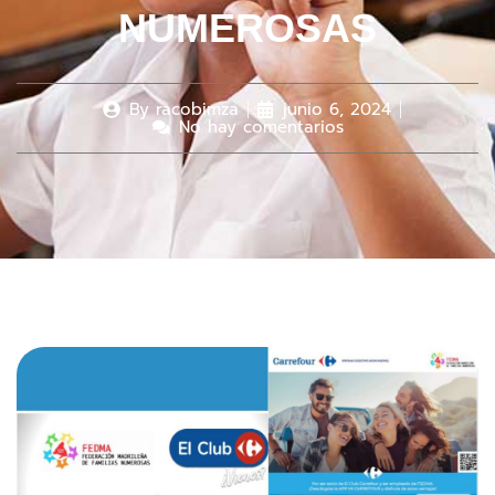
NUMEROSAS
By
racobimza
junio 6, 2024
No hay comentarios