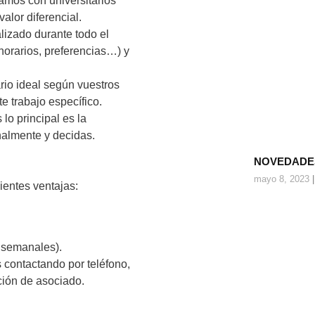
amos con universitarios
alor diferencial.
lizado durante todo el
 horarios, preferencias…) y
rio ideal según vuestros
te trabajo específico.
lo principal es la
almente y decidas.
NOVEDADES
mayo 8, 2023
ientes ventajas:
 semanales).
 contactando por teléfono,
ción de asociado.