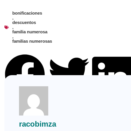
bonificaciones
,
descuentos
,
familia numerosa
,
familias numerosas
Facebook
Twitter
LinkedIn
racobimza