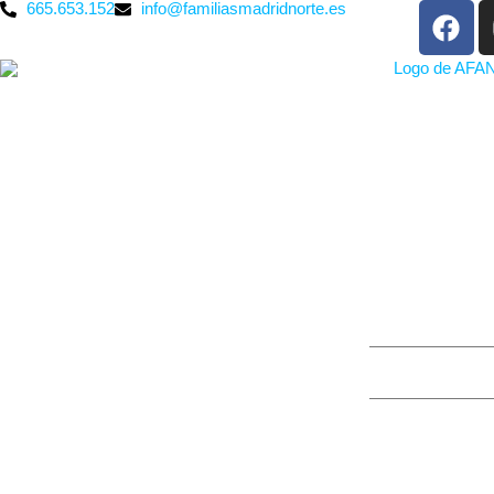
665.653.152
info@familiasmadridnorte.es
DESCUBRE TU
By
raco