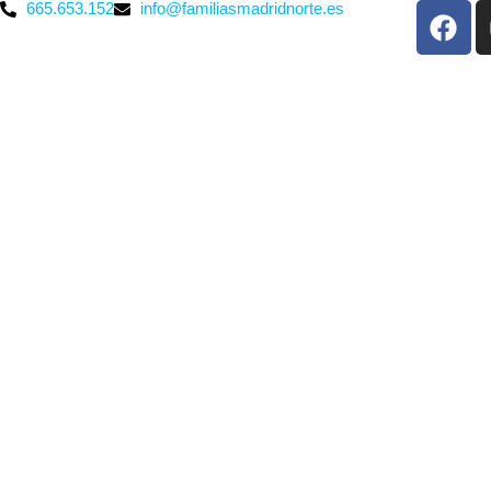
665.653.152
info@familiasmadridnorte.es