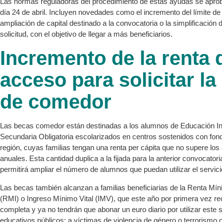
Las normas reguladoras del procedimiento de estas ayudas se apro
día 24 de abril. Incluyen novedades como el incremento del límite de 
ampliación de capital destinado a la convocatoria o la simplificación 
solicitud, con el objetivo de llegar a más beneficiarios.
Incremento de la renta 
acceso para solicitar la
de comedor
Las becas comedor están destinadas a los alumnos de Educación Infa
Secundaria Obligatoria escolarizados en centros sostenidos con fond
región, cuyas familias tengan una renta per cápita que no supere los
anuales. Esta cantidad duplica a la fijada para la anterior convocatori
permitirá ampliar el número de alumnos que puedan utilizar el servicio
Las becas también alcanzan a familias beneficiarias de la Renta Mín
(RMI) o Ingreso Mínimo Vital (IMV), que este año por primera vez rec
completa y ya no tendrán que abonar un euro diario por utilizar este 
educativos públicos; a víctimas de violencia de género o terrorismo