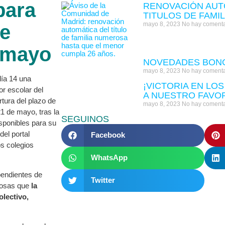
para
RENOVACIÓN AUT
TITULOS DE FAMI
mayo 8, 2023
No hay comenta
se
e mayo
NOVEDADES BONO
mayo 8, 2023
No hay comenta
ía 14 una
¡VICTORIA EN LOS
or escolar del
A NUESTRO FAVO
rtura del plazo de
mayo 8, 2023
No hay comenta
1 de mayo, tras la
SEGUINOS
isponibles para su
el portal
Facebook
os colegios
WhatsApp
endientes de
Twitter
rosas que
la
lectivo,