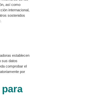
ión, así como
ción internacional,
ntros sostenidos
.
guladoras establecen
en sus datos
ueda comprobar el
gatoriamente por
 para