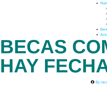
Nues
Bene
Actu
BECAS CO
HAY FECH
By
rac