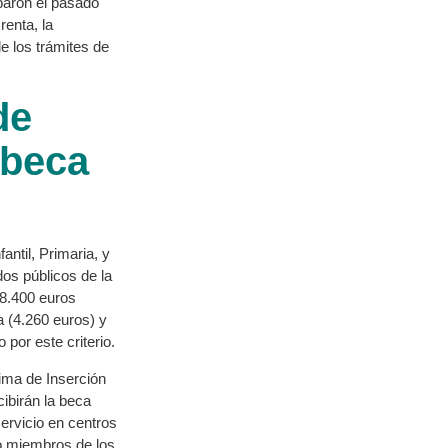
baron el pasado
renta, la
de los trámites de
de
 beca
ntil, Primaria, y
os públicos de la
 8.400 euros
a (4.260 euros) y
 por este criterio.
ima de Inserción
ibirán la beca
servicio en centros
 o miembros de los