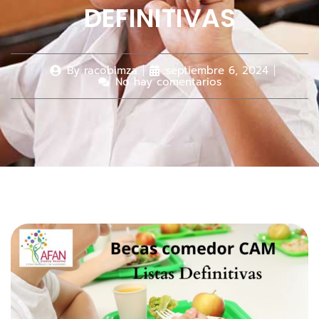
DEFINITIVAS
By
racobimza
septiembre 6, 2024
No hay comentarios