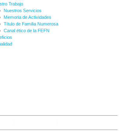
tro Trabajo
Nuestros Servicios
Memoria de Actividades
Título de Familia Numerosa
Canal ético de la FEFN
ficios
alidad
UDIO DEL MINISTE
EDUCACIÓN
bimza
marzo 8, 2024
No hay comentarios