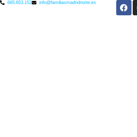
665.653.152
info@familiasmadridnorte.es