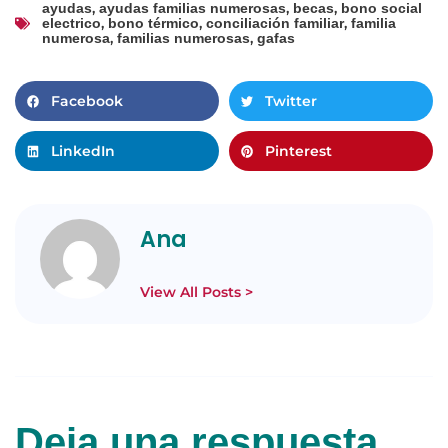
,
,
,
ayudas
ayudas familias numerosas
becas
bono social
,
,
,
electrico
bono térmico
conciliación familiar
familia
,
,
numerosa
familias numerosas
gafas
Facebook
Twitter
LinkedIn
Pinterest
Ana
View All Posts >
Deja una respuesta