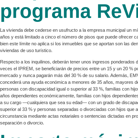
programa ReV
La vivienda debe cederse en usufructo a la empresa municipal un m
años y está limitado a cinco el número de pisos que puede ofrecer ca
bien este límite no aplica si los inmuebles que se aportan son las d
viviendas de uso turístico.
Respecto a los inquilinos, deberán tener unos ingresos ponderados d
veces el IPREM, se beneficiarán de precios entre un 15 y un 20 % po
mercado y nunca pagarán más del 30 % de su salario. Además, EM
concederá una ayuda económica a menores de 35 años, mayores de
personas con discapacidad igual o superior al 33 %, familias con hi
años dependientes económicamente, familias con hijos dependient
a su cargo —cualquiera que sea su edad— con un grado de discapac
superior al 33 % y personas separadas o divorciadas con hijos que a
circunstancia mediante actas notariales o sentencias dictadas en p
separación o divorcio.