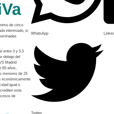
iVa
ínimo de cinco
da interesado, si
WhatsApp
Linke
enominadas
e entre 3 y 5,5
r debajo del
VS Madrid
 65 años,
jos menores de 25
es económicamente
idad igual o
crediten esta
rocesos de
Twitter