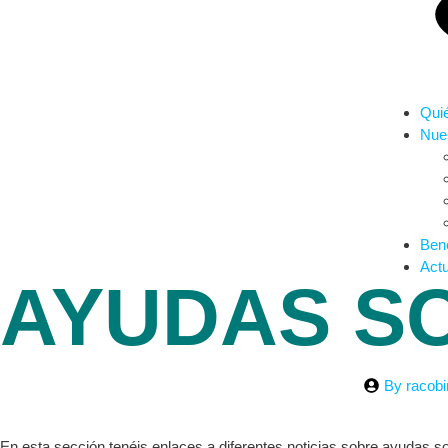
Qui
Nues
Bene
Actu
AYUDAS SO
By
racob
En esta sección tenéis enlaces a diferentes noticias sobre ayudas s