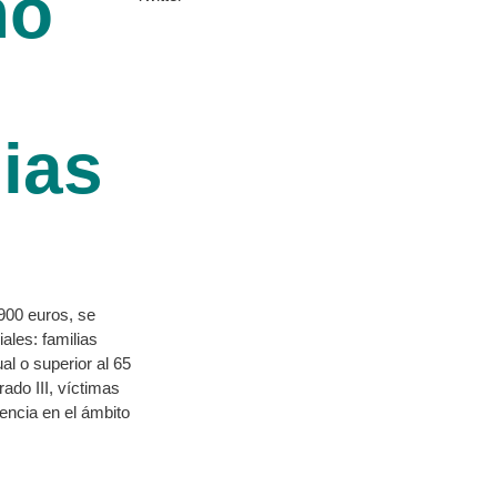
mo
lias
 900 euros, se
ales: familias
l o superior al 65
ado III, víctimas
lencia en el ámbito