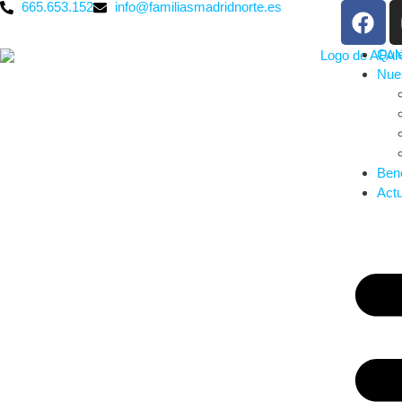
665.653.152
info@familiasmadridnorte.es
Qui
Nues
Bene
Actu