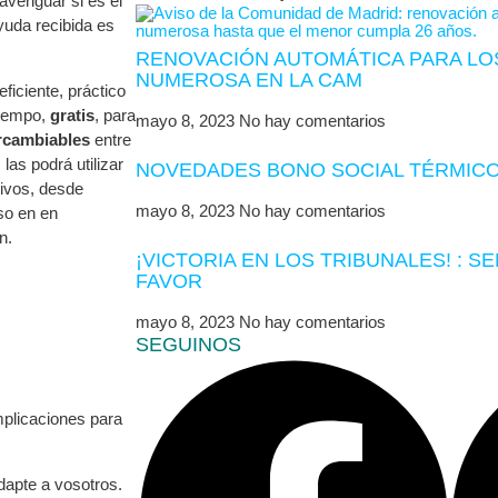
veriguar si es el
uda recibida es
RENOVACIÓN AUTOMÁTICA PARA LOS
NUMEROSA EN LA CAM
iciente, práctico
tiempo,
gratis
, para
mayo 8, 2023
No hay comentarios
rcambiables
entre
las podrá utilizar
NOVEDADES BONO SOCIAL TÉRMICO
tivos, desde
mayo 8, 2023
No hay comentarios
uso en en
n.
¡VICTORIA EN LOS TRIBUNALES! : S
FAVOR
mayo 8, 2023
No hay comentarios
SEGUINOS
mplicaciones para
apte a vosotros.