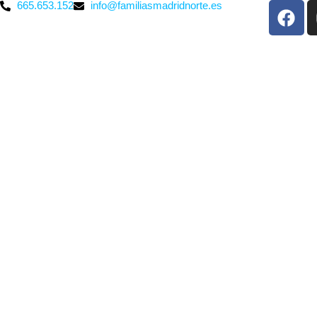
665.653.152
info@familiasmadridnorte.es