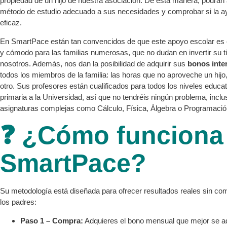
propiedad de un hijo de nuestra asociación. De esta manera, podrán a
método de estudio adecuado a sus necesidades y comprobar si la ay
eficaz.
En SmartPace están tan convencidos de que este apoyo escolar es ef
y cómodo para las familias numerosas, que no dudan en invertir su 
nosotros. Además, nos dan la posibilidad de adquirir sus
bonos inte
todos los miembros de la familia: las horas que no aproveche un hijo, 
otro. Sus profesores están cualificados para todos los niveles educa
primaria a la Universidad, así que no tendréis ningún problema, incl
asignaturas complejas como Cálculo, Física, Álgebra o Programació
❓ ¿Cómo funciona
SmartPace?
Su metodología está diseñada para ofrecer resultados reales sin co
los padres:
Paso 1 – Compra:
Adquieres el bono mensual que mejor se ad