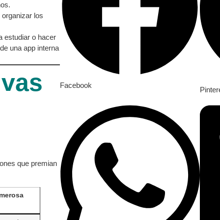
os.
organizar los
 estudiar o hacer
de una app interna
ivas
Facebook
Pinter
iones que premian
umerosa