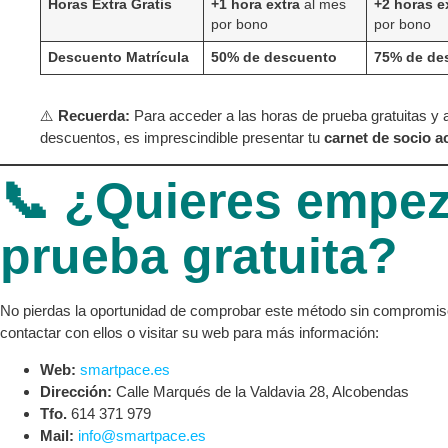
Horas Extra Gratis
+1 hora extra
al mes
+2 horas e
por bono
por bono
Descuento Matrícula
50% de descuento
75% de de
⚠️
Recuerda:
Para acceder a las horas de prueba gratuitas y 
descuentos, es imprescindible presentar tu
carnet de socio a
📞 ¿Quieres empez
prueba gratuita?
No pierdas la oportunidad de comprobar este método sin compromi
contactar con ellos o visitar su web para más información:
Web:
smartpace.es
Dirección:
Calle Marqués de la Valdavia 28, Alcobendas
Tfo.
614 371 979
Mail:
info@smartpace.es