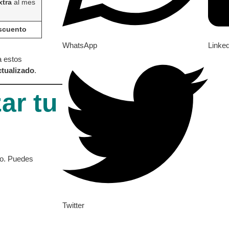
xtra
al mes
scuento
WhatsApp
Linke
a estos
ctualizado
.
ar tu
so. Puedes
Twitter