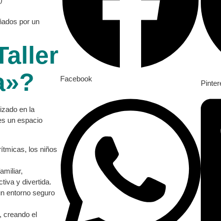
ñados por un
Taller
a»?
Facebook
Pinter
izado en la
es un espacio
ítmicas, los niños
amiliar,
iva y divertida.
un entorno seguro
, creando el