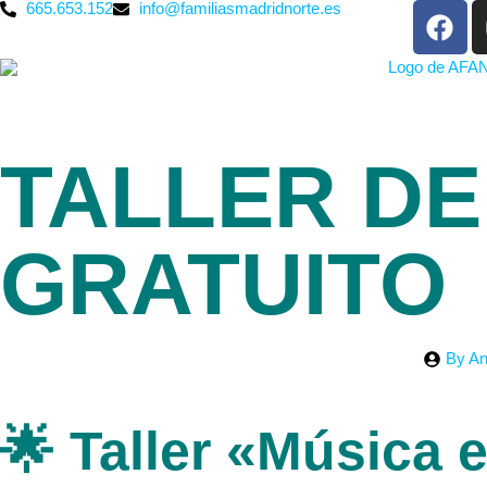
665.653.152
info@familiasmadridnorte.es
TALLER DE
GRATUITO
By
An
🌟 Taller «Música 