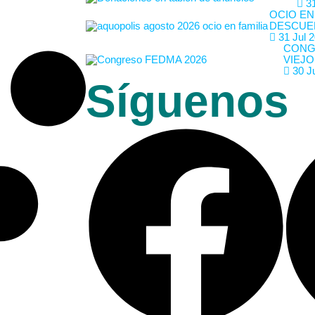
31
OCIO EN
DESCUE
31 Jul 
CONG
VIEJO
30 J
Síguenos