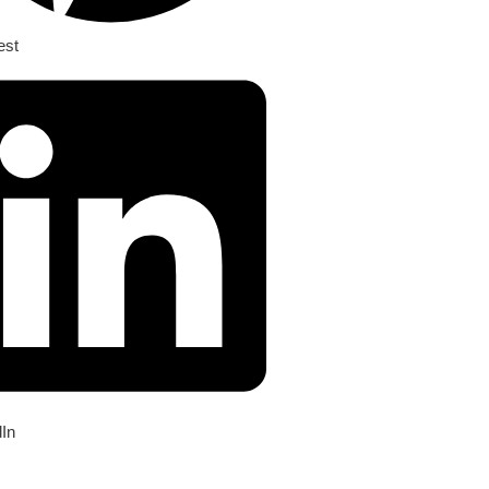
est
dIn