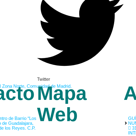
Twitter
acto
Mapa
A
Web
tro de Barrio “Los
GUÍ
o de Guadalajara,
NU
de los Reyes. C.P.
31
INT