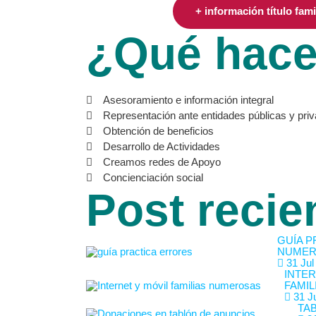
+ información título fam
¿Qué hac
Asesoramiento e información integral
Representación ante entidades públicas y pri
Obtención de beneficios
Desarrollo de Actividades
Creamos redes de Apoyo
Concienciación social
Post recie
GUÍA P
NUMER
31 Jul
INTER
FAMIL
31 Ju
TA