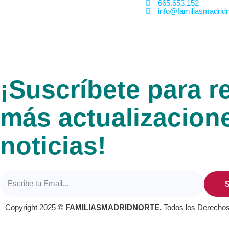
665.653.152
info@familiasmadridn
¡Suscríbete para re
más actualizacion
noticias!
S
Copyright 2025 ©
FAMILIASMADRIDNORTE.
Todos los Derecho