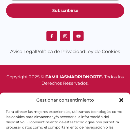
Subscribirse
Aviso Legal
Política de Privacidad
Ley de Cookies
Copyright 2025 ©
FAMILIASMADRIDNORTE.
Todos los
Derechos Reservados.
Gestionar consentimiento
FINANCIADO POR LA UNIÓN EUROPEA CON EL PROGRAMA
KIT DIGITAL POR LOS FONDOS NEXT GENERATION (EU) DEL
MECANISMO DE RECUPERACIÓN Y RESILIENCIA.
Para ofrecer las mejores experiencias, utilizamos tecnologías como
las cookies para almacenar y/o acceder a la información del
dispositivo. El consentimiento de estas tecnologías nos permitirá
procesar datos como el comportamiento de navegación o las