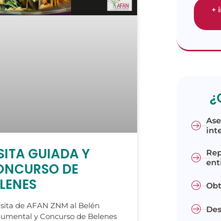
+ 
¿
Ase
int
SITA GUIADA Y
Rep
ent
ONCURSO DE
LENES
Obt
isita de AFAN ZNM al Belén
Des
umental y Concurso de Belenes