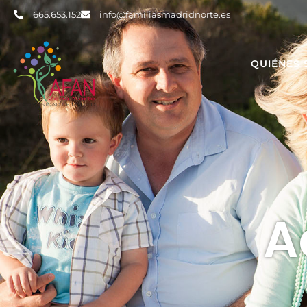
665.653.152
info@familiasmadridnorte.es
QUIÉNES
A