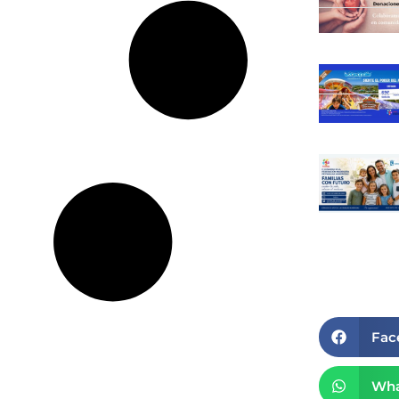
Fac
Wha