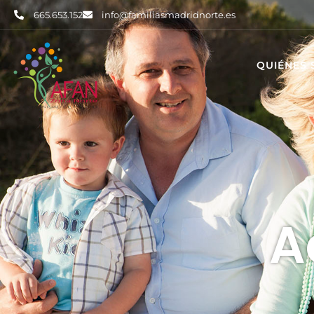
665.653.152
info@familiasmadridnorte.es
QUIÉNES
A