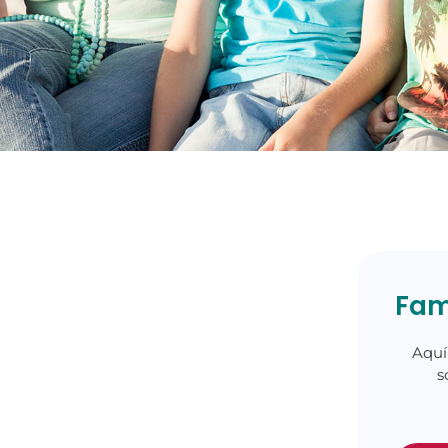
Fam
Aquí
s