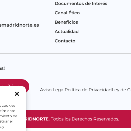
Documentos de Interés
Canal Ético
Beneficios
smadridnorte.es
Actualidad
Contacto
s!
scribirse
Aviso Legal
Política de Privacidad
Ley de C
s cookies
ntimiento
amiento de
MILIASMADRIDNORTE.
Todos los Derechos Reservados.
tirar el
s y