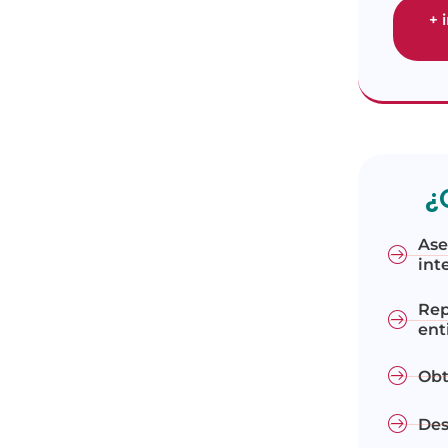
+ 
¿
Ase
int
Rep
ent
Obt
Des