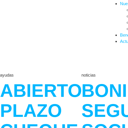
Nues
Bene
Actu
ayudas
noticias
ABIERTO
BONI
PLAZO
SEG