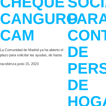
CHEQUE
SOCI
CANGURO
PAR
CAM
CON
DE
La Comunidad de Madrid ya ha abierto el
plazo para solicitar las ayudas, de hasta
PER
racobimza
junio 15, 2023
DE
HOG