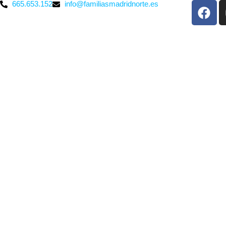
665.653.152
info@familiasmadridnorte.es