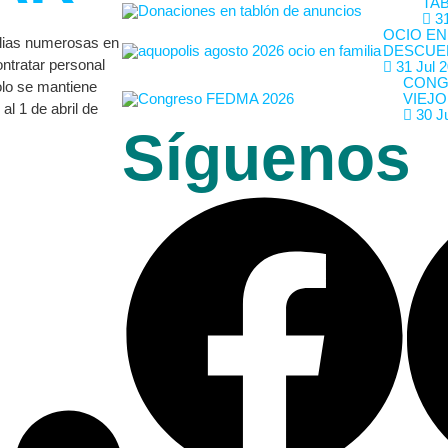
TA
31
OCIO EN
ilias numerosas en
DESCUE
ontratar personal
31 Jul 
CONG
olo se mantiene
VIEJO
al 1 de abril de
30 J
Síguenos