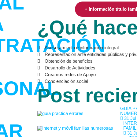
AL
+ información título fam
A
¿Qué hac
TRATACIÓN
Asesoramiento e información integral
Representación ante entidades públicas y pri
Obtención de beneficios
Desarrollo de Actividades
Creamos redes de Apoyo
SONAL
Concienciación social
Post recie
GUÍA P
NUMER
31 Jul
AR
INTER
FAMIL
31 Ju