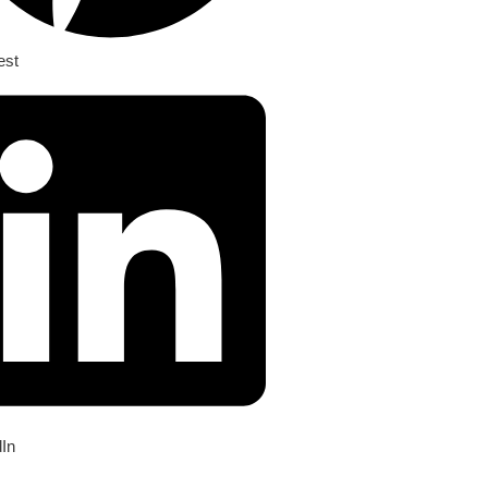
est
dIn