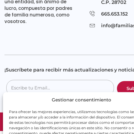
una entidad, sin ánimo de
C.P. 28702
lucro, compuesta por padres
665.653.152
de familia numerosa, como
vosotros.
info@familia
¡Suscríbete para recibir más actualizaciones y noticia
Sub
Gestionar consentimiento
Para ofrecer las mejores experiencias, utilizamos tecnologías como la
para almacenar y/o acceder a la información del dispositivo. El conse
Copyright 2025 ©
FA
de estas tecnologías nos permitirá procesar datos como el comport
navegación o las identificaciones únicas en este sitio. No consentir o re
consentimiento, puede afectar negativamente a ciertas característica