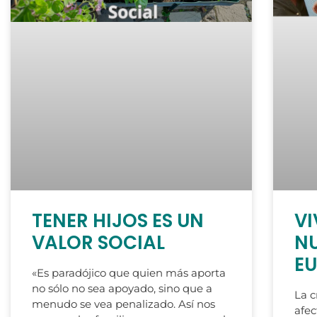
TENER HIJOS ES UN
VI
VALOR SOCIAL
N
E
«Es paradójico que quien más aporta
no sólo no sea apoyado, sino que a
La c
menudo se vea penalizado. Así nos
afec