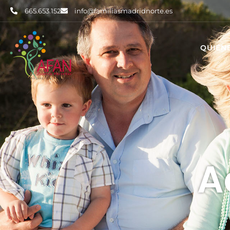
665.653.152
info@familiasmadridnorte.es
QUIÉN
A