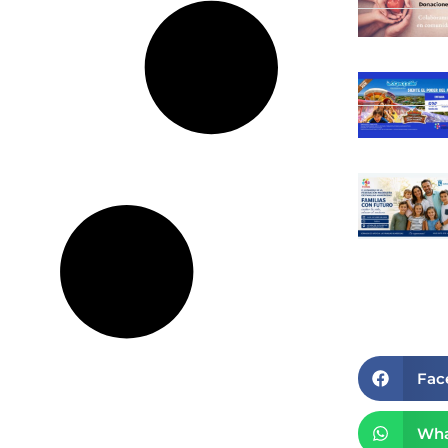
Fac
Wha