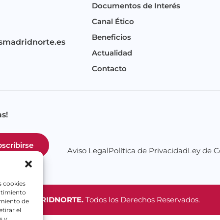
Documentos de Interés
Canal Ético
Beneficios
smadridnorte.es
Actualidad
Contacto
s!
scribirse
Aviso Legal
Política de Privacidad
Ley de C
s cookies
ntimiento
MILIASMADRIDNORTE.
Todos los Derechos Reservados.
amiento de
tirar el
s y