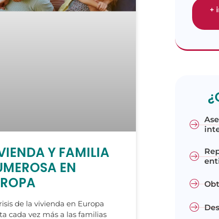
+ 
¿
Ase
int
VIENDA Y FAMILIA
Rep
ent
UMEROSA EN
UROPA
Obt
risis de la vivienda en Europa
Des
ta cada vez más a las familias