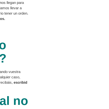
os llegan para
damos llevar a
rio tener un orden.
os.
o
s?
ando vuestra
alquier caso,
recibáis,
escribid
al no