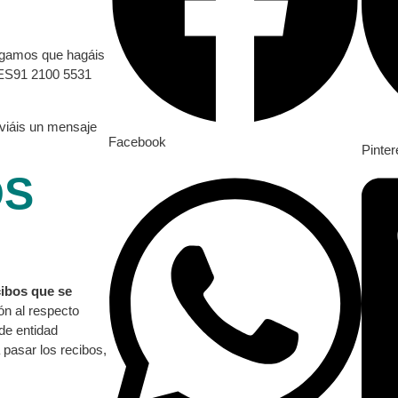
ogamos que hagáis
 ES91 2100 5531
nviáis un mensaje
Facebook
Pinter
OS
cibos que se
ón al respecto
de entidad
pasar los recibos,