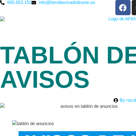
665.653.152
info@familiasmadridnorte.es
TABLÓN DE
AVISOS
By
raco