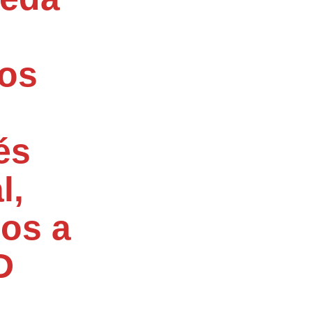
 os
és
l,
dos a
D