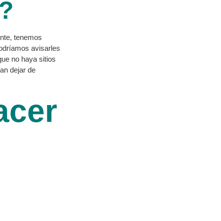
r?
nte, tenemos
 podríamos avisarles
ue no haya sitios
an dejar de
acer
s