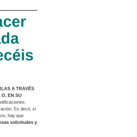
acer
ada
ecéis
ARLAS
A TRAVÉS
O, EN SU
tificaciones:
ción. Es decir, si
an», hay que
esas solicitudes y