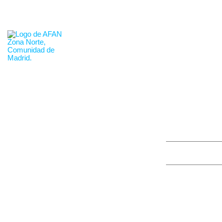
665.653.152
info@familiasmadridnorte.es
QUIÉ
TABLÓN D
By
racob