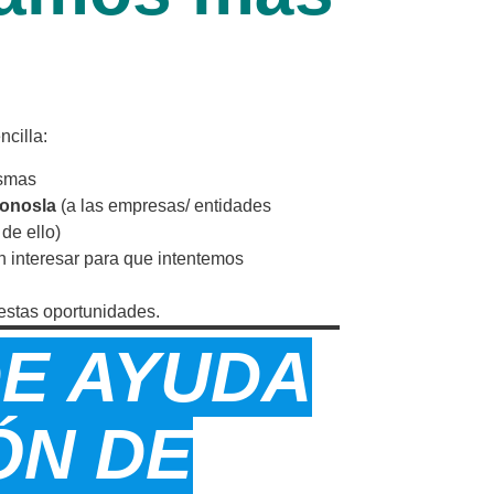
cilla:
ismas
donosla
(a las empresas/ entidades
de ello)
 interesar para que intentemos
estas oportunidades.
DE AYUDA
ÓN DE