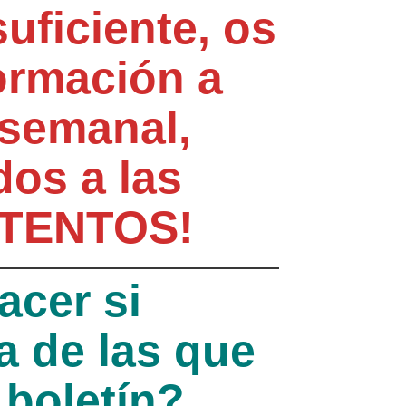
uficiente, os
ormación a
 semanal,
dos a las
ATENTOS!
acer si
a de las que
 boletín?