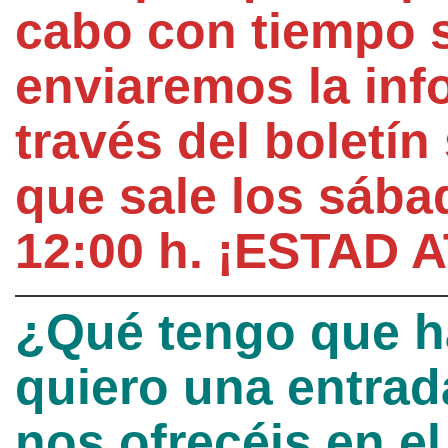
cabo con tiempo s
enviaremos la inf
través del boletín
que sale los sába
12
:00 h. ¡ESTAD 
¿Qué tengo que h
quiero una entrad
nos ofrecéis en el