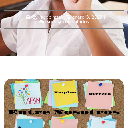
By
racobimza
enero 3, 2025
No hay comentarios