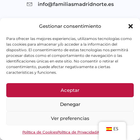
info@familiasmadridnorte.es
Mapa Web
Gestionar consentimiento
Para ofrecer las mejores experiencias, utilizamos tecnologías como
Hazte Socio
las cookies para almacenar y/o acceder a la información del
Quienes Somos
dispositivo. El consentimiento de estas tecnologías nos permitirá
procesar datos como el comportamiento de navegación o las
Nuestros Servicios
identificaciones únicas en este sitio. No consentir o retirar el
consentimiento, puede afectar negativamente a ciertas
Memoria de Actividades
características y funciones.
Documentos de Interés
Canal Ético
Aceptar
Beneficios
Denegar
Actualidad
Contacto
Ver preferencias
ES
Política de Cookies
Política de Privacidad
Aviso Legal
Actualidad