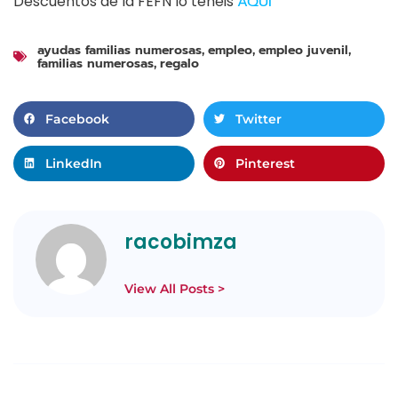
Descuentos de la FEFN lo tenéis
AQUI
ayudas familias numerosas
empleo
empleo juvenil
,
,
,
familias numerosas
regalo
,
Facebook
Twitter
LinkedIn
Pinterest
racobimza
View All Posts >