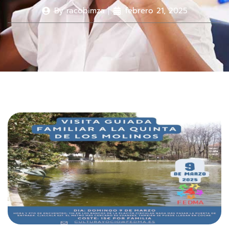
By
racobimza
febrero 21, 2025