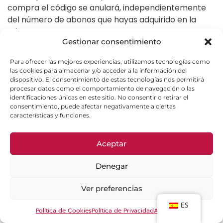
compra el código se anulará, independientemente
del número de abonos que hayas adquirido en la
misma.
Gestionar consentimiento
Sólo se administrará un código por persona y este
código es de un solo uso.
Para ofrecer las mejores experiencias, utilizamos tecnologías como
las cookies para almacenar y/o acceder a la información del
dispositivo. El consentimiento de estas tecnologías nos permitirá
Para cualquier duda durante el proceso de compra
procesar datos como el comportamiento de navegación o las
contacta con nosotros a través de
identificaciones únicas en este sitio. No consentir o retirar el
www.abonoteatro.com en CONTÁCTANOS
consentimiento, puede afectar negativamente a ciertas
características y funciones.
Aceptar
Denegar
Ver preferencias
ES
Política de Cookies
Política de Privacidad
Aviso Legal