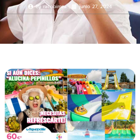
By
racobimza
junio 27, 2024