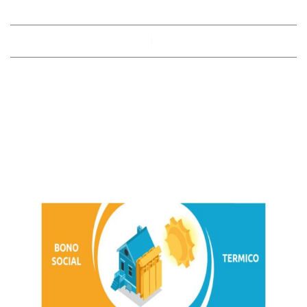
By
racobimza
mayo 14, 2023