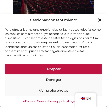
TEATRO REAL–
Gestionar consentimiento
Ventajas especiales
Para ofrecer las mejores experiencias, utilizamos tecnologías como
las cookies para almacenar y/o acceder a la información del
dispositivo. El consentimiento de estas tecnologías nos permitirá
para socios
procesar datos como el comportamiento de navegación o las
identificaciones únicas en este sitio. No consentir o retirar el
consentimiento, puede afectar negativamente a ciertas
Hazte Amigo del Real
características y funciones.
con FEDMA
Aceptar
Hemos creado una site para la Federación de
Denegar
Asociaciones de Familias Numerosas de la
Comunidad de Madrid, en el que la Fundación Amigos
Ver preferencias
del Teatro Real detalla todas las ventajas y
EN
desgravación asociadas a las membresías de
Política de Cookies
Privacy policy
Legal Notice
Familias Amigas.