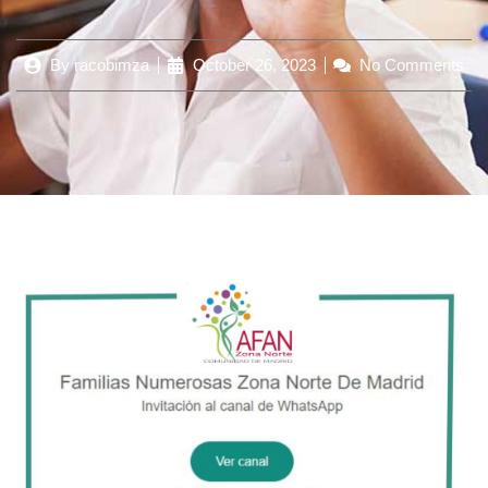
By
racobimza
October 26, 2023
No Comments