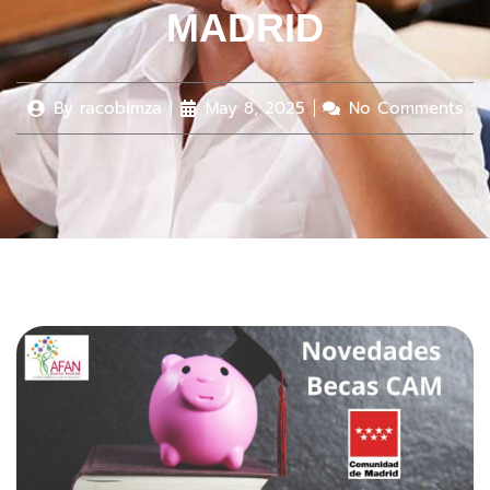
MADRID
By
racobimza
May 8, 2025
No Comments