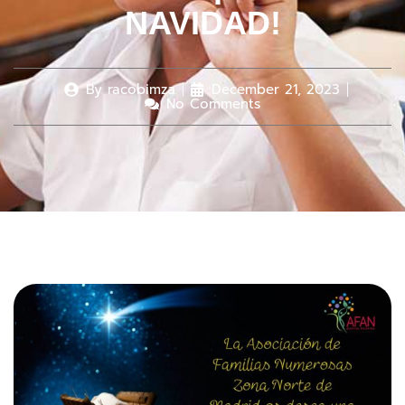
NAVIDAD!
By
racobimza
December 21, 2023
No Comments