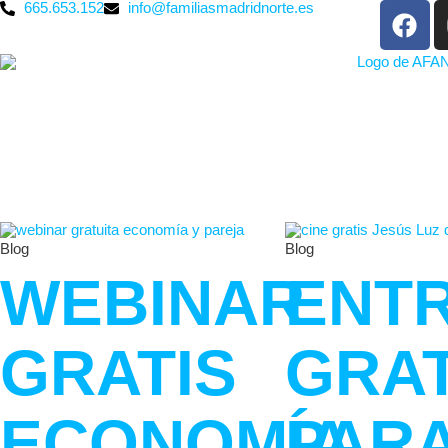
665.653.152
info@familiasmadridnorte.es
Blog
Blog
WEBINAR
ENT
GRATIS
GRAT
ECONOMÍA
PAR