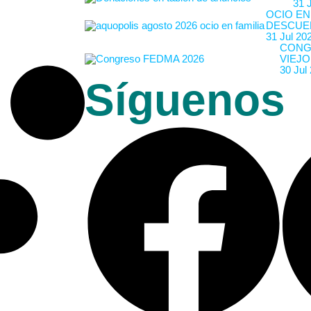
31 
OCIO EN
DESCUE
31 Jul 20
CONG
VIEJO
30 Jul
Síguenos