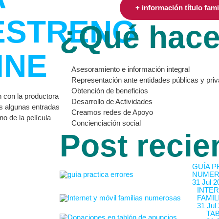
+ información título fam
ESTRENO
¿Qué hac
INE
Asesoramiento e información integral
Representación ante entidades públicas y pri
Obtención de beneficios
n con la productora
Desarrollo de Actividades
s algunas entradas
Creamos redes de Apoyo
no de la película
Concienciación social
Post recie
GUÍA P
NUMER
31 Jul 2
INTER
FAMIL
31 Jul
TA