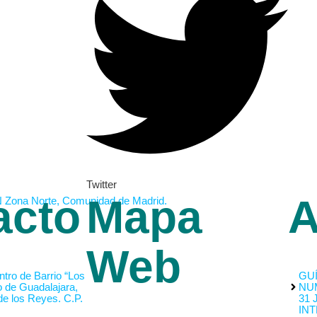
Twitter
acto
Mapa
A
Web
tro de Barrio “Los
GUÍ
o de Guadalajara,
NU
de los Reyes. C.P.
31 
INT