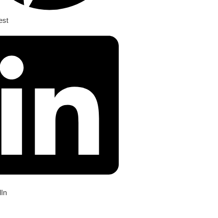
est
dIn