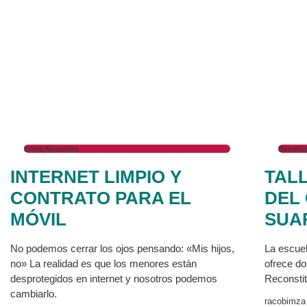
Entre Nosotros
Benefic
INTERNET LIMPIO Y
TAL
CONTRATO PARA EL
DEL
MÓVIL
SUA
No podemos cerrar los ojos pensando: «Mis hijos,
La escue
no» La realidad es que los menores están
ofrece dos
desprotegidos en internet y nosotros podemos
Reconstit
cambiarlo.
racobimz