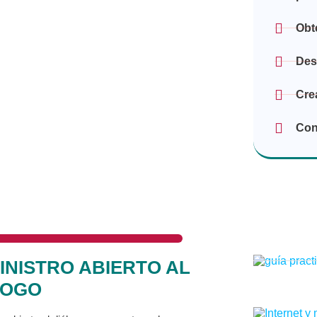
Obt
Des
Cre
Con
INISTRO ABIERTO AL
LOGO