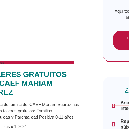
Aquí to
t
+
ios
LERES GRATUITOS
 CAEF MARIAM
¿
REZ
Ase
la de familia del CAEF Mariam Suarez nos
inte
 talleres gratuitos: Familias
uidas y Parentalidad Positiva 0-11 años
Rep
a
marzo 1, 2024
púb