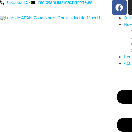
665.653.152
info@familiasmadridnorte.es
Qui
Nues
Bene
Actu