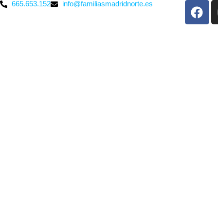
665.653.152
info@familiasmadridnorte.es