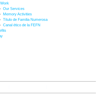
 Work
Our Services
Memory Activities
Título de Familia Numerosa
Canal ético de la FEFN
fits
ay
E ANUNCIOS Y AVI
Ana
October 3, 2025
No Comments