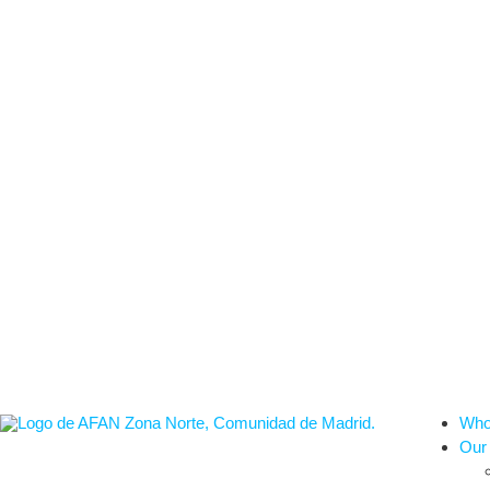
Who
Our