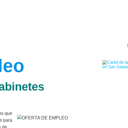
leo
abinetes
os que
e para
s de