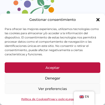
Gestionar consentimiento
Para ofrecer las mejores experiencias, utilizamos tecnologías como
las cookies para almacenar y/o acceder a la información del
dispositivo. El consentimiento de estas tecnologías nos permitirá
procesar datos como el comportamiento de navegación o las
identificaciones únicas en este sitio. No consentir o retirar el
consentimiento, puede afectar negativamente a ciertas
características y funciones.
QUEST NORTH ZONE OF MADRID is an entity, not-for-
profit organization composed of parents of large
Aceptar
families, as you are.
Denegar
Contact
Ver preferencias
EN
Política de Cookies
Privacy policy
Legal Notice
Office no. 1 of the Center of the Neighborhood