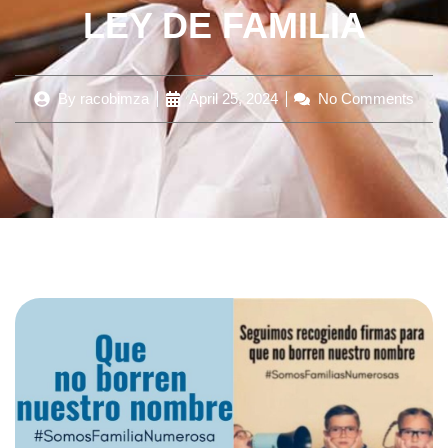
LEY DE FAMILIA
By
racobimza
April 25, 2024
No Comments