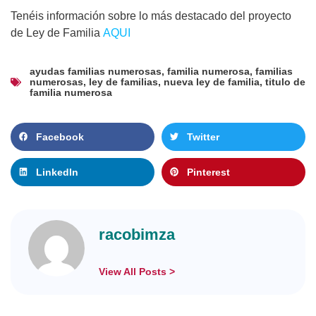
Tenéis información sobre lo más destacado del proyecto
de Ley de Familia
AQUI
ayudas familias numerosas
,
familia numerosa
,
familias
numerosas
,
ley de familias
,
nueva ley de familia
,
titulo de
familia numerosa
Facebook
Twitter
LinkedIn
Pinterest
racobimza
View All Posts >