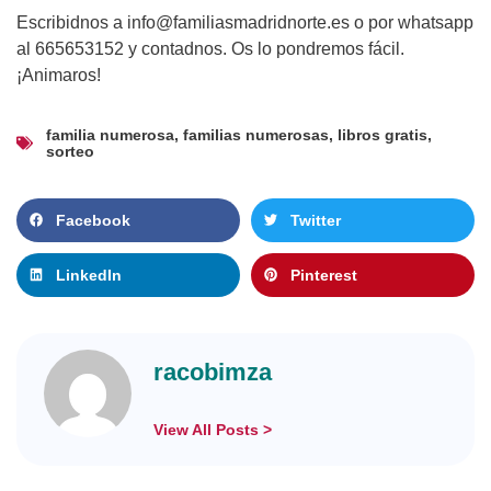
Escribidnos a info@familiasmadridnorte.es o por whatsapp
al 665653152 y contadnos. Os lo pondremos fácil.
¡Animaros!
familia numerosa
,
familias numerosas
,
libros gratis
,
sorteo
Facebook
Twitter
LinkedIn
Pinterest
racobimza
View All Posts >