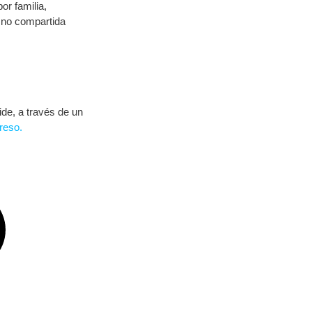
or familia,
n no compartida
ide, a través de un
reso.