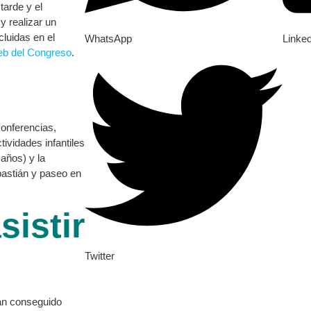
tarde y el
y realizar un
cluidas en el
WhatsApp
Linke
eb del Congreso
.
conferencias,
tividades infantiles
años) y la
bastián y paseo en
sistir
Twitter
 han conseguido