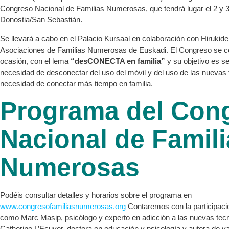
Congreso Nacional de Familias Numerosas, que tendrá lugar el 2 y 
Donostia/San Sebastián.
Se llevará a cabo en el Palacio Kursaal en colaboración con Hirukide
Asociaciones de Familias Numerosas de Euskadi. El Congreso se ce
ocasión, con el lema
“desCONECTA en familia”
y su objetivo es se
necesidad de desconectar del uso del móvil y del uso de las nuevas 
necesidad de conectar más tiempo en familia.
Programa del Con
Nacional de Famil
Numerosas
Podéis consultar detalles y horarios sobre el programa en
www.congresofamiliasnumerosas.org
Contaremos con la participaci
como Marc Masip, psicólogo y experto en adicción a las nuevas tec
Catherine L’Ecuyer, doctora en educación y psicología y autora de va