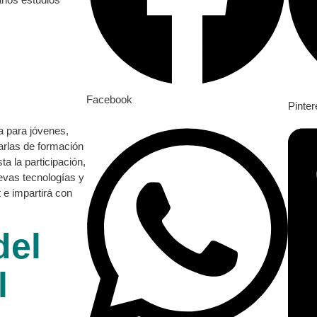
Facebook
Pinter
a para jóvenes,
arlas de formación
ta la participación,
uevas tecnologías y
 e impartirá con
del
l