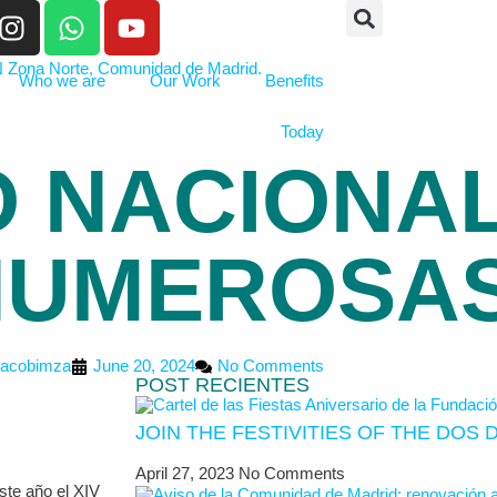
Who we are
Our Work
Benefits
Today
 NACIONAL
 NUMEROSA
acobimza
June 20, 2024
No Comments
POST RECIENTES
JOIN THE FESTIVITIES OF THE DOS 
April 27, 2023
No Comments
te año el XIV