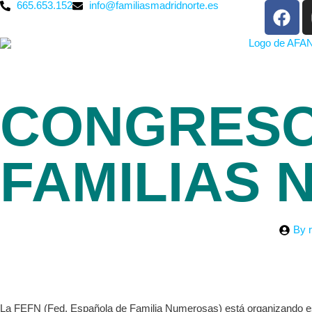
665.653.152
info@familiasmadridnorte.es
CONGRESO
FAMILIAS
By
r
La FEFN (Fed. Española de Familia Numerosas) está organizando es