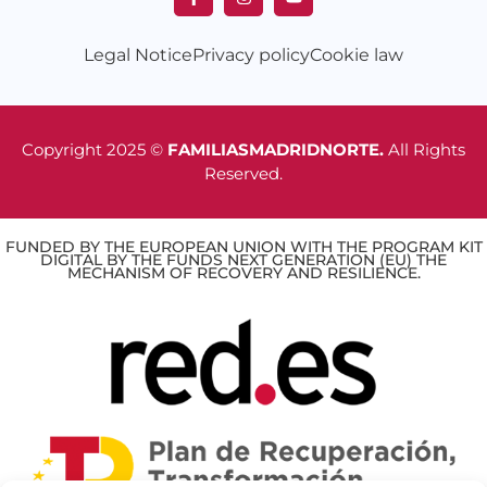
Legal Notice
Privacy policy
Cookie law
Copyright 2025 ©
FAMILIASMADRIDNORTE.
All Rights
Reserved.
FUNDED BY THE EUROPEAN UNION WITH THE PROGRAM KIT
DIGITAL BY THE FUNDS NEXT GENERATION (EU) THE
MECHANISM OF RECOVERY AND RESILIENCE.