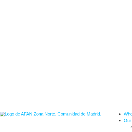
Who
Our