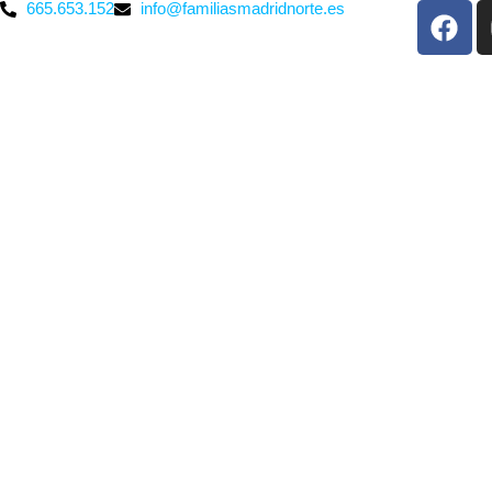
665.653.152
info@familiasmadridnorte.es