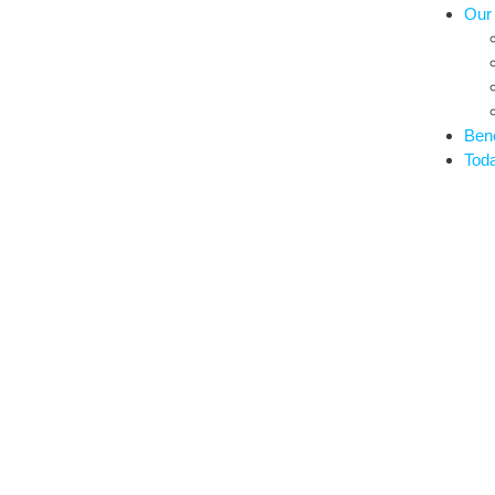
Our
Bene
Tod