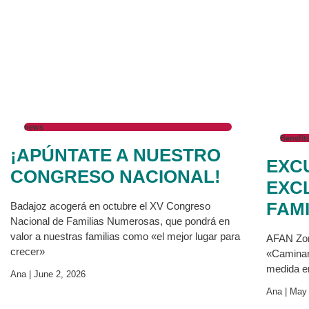
news
Benefit
¡APÚNTATE A NUESTRO
EXC
CONGRESO NACIONAL!
EXC
FAM
Badajoz acogerá en octubre el XV Congreso
Nacional de Familias Numerosas, que pondrá en
valor a nuestras familias como «el mejor lugar para
AFAN Zon
crecer»
«Caminant
medida en
Ana
June 2, 2026
Ana
May 