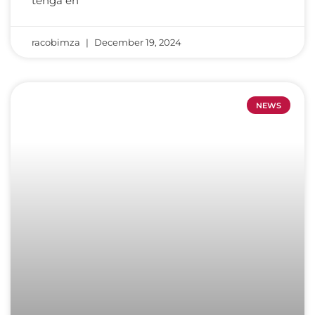
tenga en
racobimza
December 19, 2024
NEWS