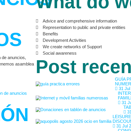
What do w
Advice and comprehensive information
Representation to public and private entities
OS
Benefits
Development Activities
We create networks of Support
Social awareness
n de anuncios,
Post recen
 tenemos asamblea
GUÍA P
NUMER
31 Jul
INTER
FAMIL
31 Ju
LÓN
TA
31
LEISURE
DISCOU
31 Jul 
CONG