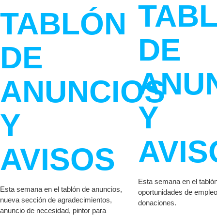
TAB
TABLÓN
DE
DE
ANU
ANUNCIOS
Y
Y
AVIS
AVISOS
Esta semana en el tabló
Esta semana en el tablón de anuncios,
oportunidades de emple
nueva sección de agradecimientos,
donaciones.
anuncio de necesidad, pintor para