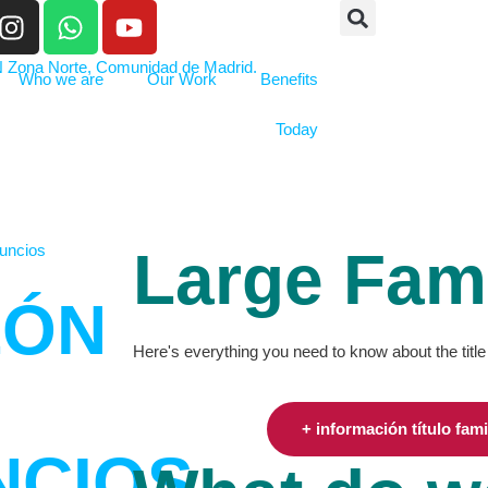
Who we are
Our Work
Benefits
Today
Large Fami
LÓN
Here's everything you need to know about the title
+ información título fam
NCIOS