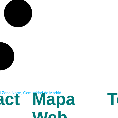
act
Mapa
T
Web