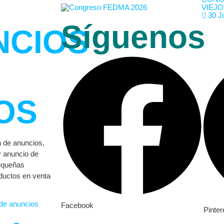
VIEJO
30 J
Síguenos
NCIOS
OS
n de anuncios,
y anuncio de
pequeñas
ductos en venta
Facebook
Pinter