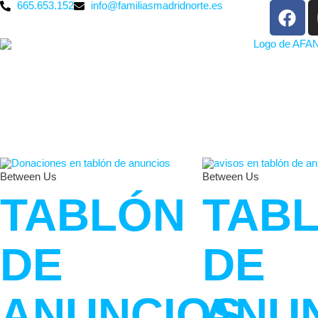
665.653.152
info@familiasmadridnorte.es
Between Us
Between Us
TABLÓN
TAB
DE
DE
ANUNCIOS
ANU