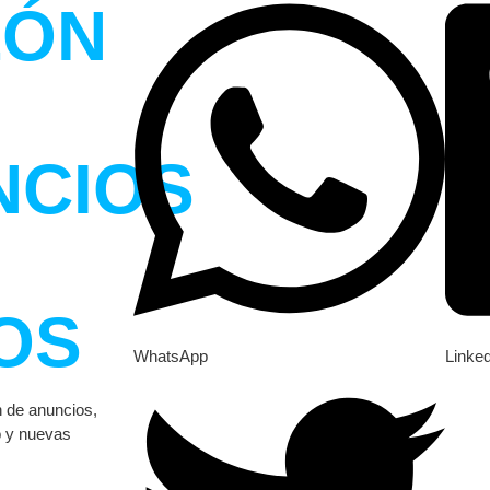
LÓN
NCIOS
OS
WhatsApp
Linke
n de anuncios,
o y nuevas