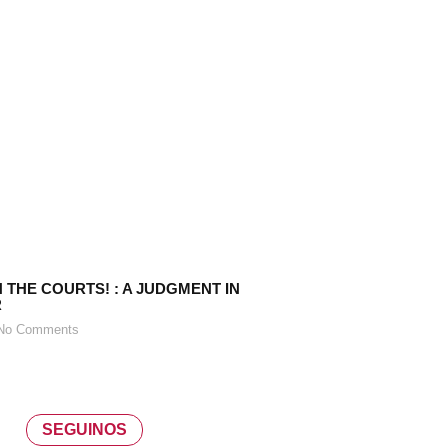
N THE COURTS! : A JUDGMENT IN
R
o Comments
SEGUINOS