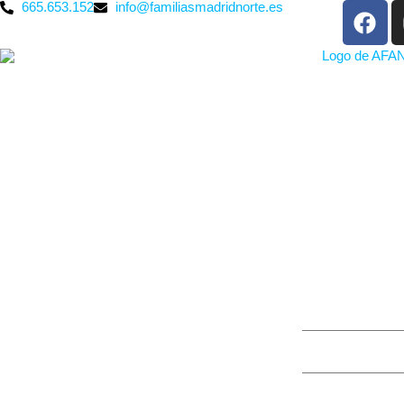
665.653.152
info@familiasmadridnorte.es
PEDIMOS N
By
A