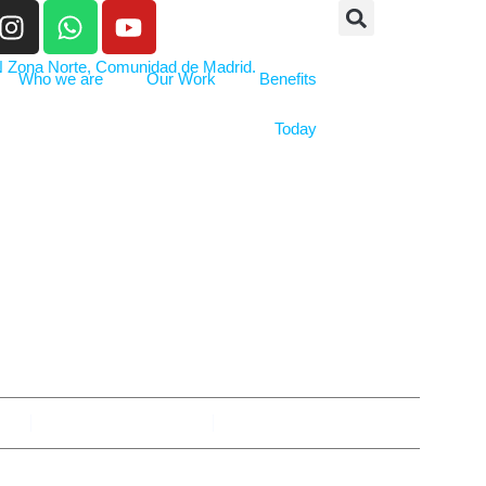
Who we are
Our Work
Benefits
Today
O PENALICEN NUE
VEHÍCULOS
na
November 5, 2025
No Comments